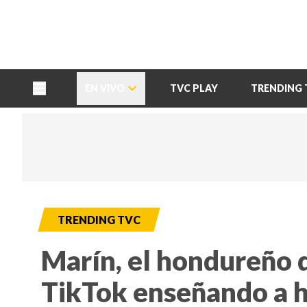
TU NOTA
DEPORTES TVC
HRN
EN VIVO
TVC PLAY
TRENDING 
TRENDING TVC
Marín, el hondureño 
TikTok enseñando a h