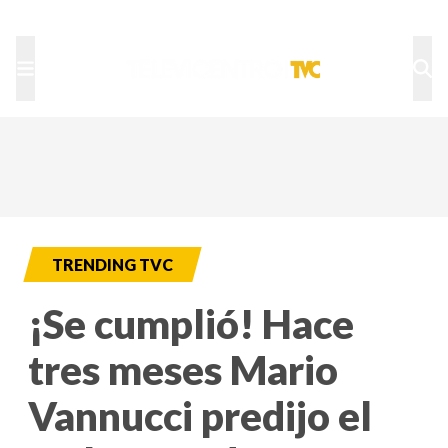
TU NOTA
DEPORTES TVC
HRN
TRENDING TVC
¡Se cumplió! Hace
tres meses Mario
Vannucci predijo el