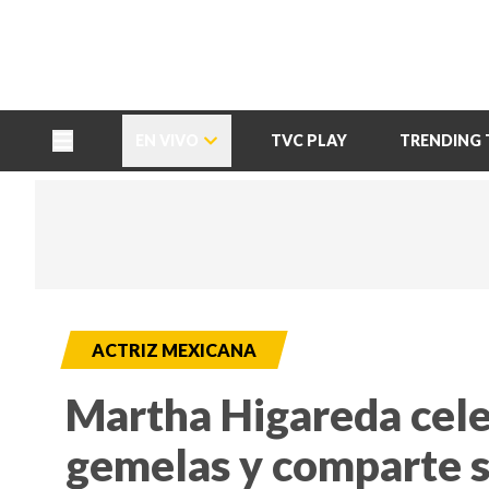
TU NOTA
DEPORTES TVC
HRN
EN VIVO
TVC PLAY
TRENDING 
ACTRIZ MEXICANA
Martha Higareda celeb
gemelas y comparte 