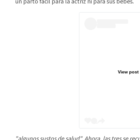
un parto fácil para la actriz ni para sus bebés.
View post
"algunos sustos de salud". Ahora, las tres se 