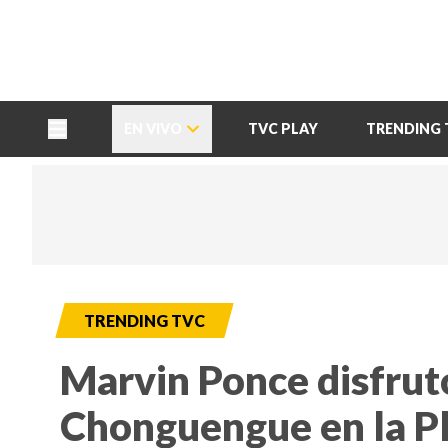
TU NOTA
DEPORTES TVC
HRN
EN VIVO
TVC PLAY
TRENDING 
TRENDING TVC
Marvin Ponce disfrut
Chonguengue en la Pl