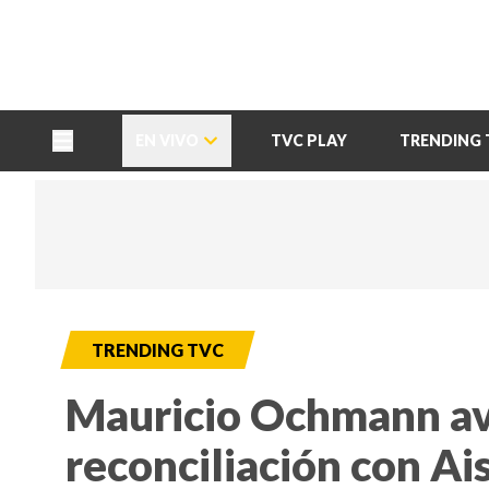
TU NOTA
DEPORTES TVC
HRN
EN VIVO
TVC PLAY
TRENDING 
TRENDING TVC
Mauricio Ochmann av
reconciliación con Ai