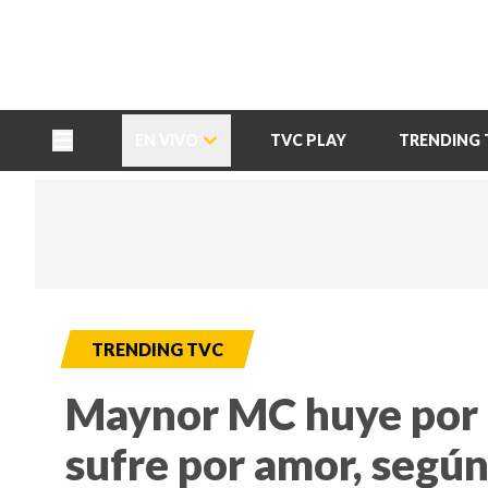
TU NOTA
DEPORTES TVC
HRN
EN VIVO
TVC PLAY
TRENDING 
TRENDING TVC
Maynor MC huye por 
sufre por amor, segú