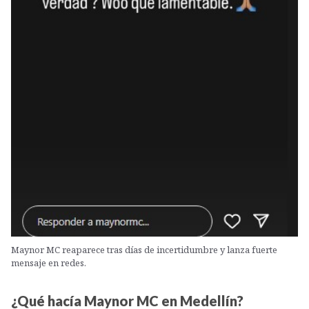
Maynor MC reaparece tras días de incertidumbre y lanza fuerte
mensaje en redes.
¿Qué hacía Maynor MC en Medellín?