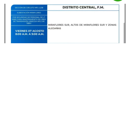
Varias colonias de Francisco Morazán tendrán interrupciones de
energía. Foto: Facebook
La institución explicó que estas acciones se
deben a trabajos relacionados con la línea de
transmisión.