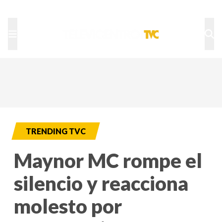
TU NOTA
DEPORTES TVC
HRN
TRENDING TVC
Maynor MC rompe el
silencio y reacciona
molesto por