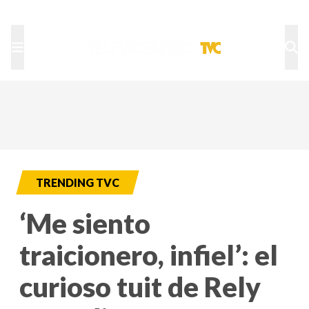
TU NOTA
DEPORTES TVC
HRN
TRENDING TVC
‘Me siento
traicionero, infiel’: el
curioso tuit de Rely