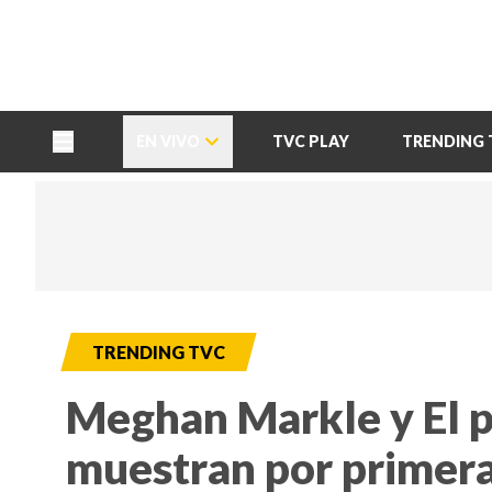
TU NOTA
DEPORTES TVC
HRN
EN VIVO
TVC PLAY
TRENDING 
TRENDING TVC
Meghan Markle y El p
muestran por primera v