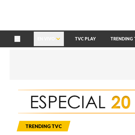
TU NOTA
DEPORTES TVC
HRN
EN VIVO
TVC PLAY
TRENDING 
TRENDING TVC