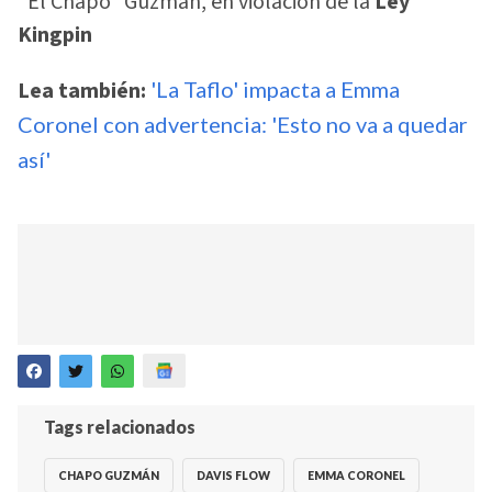
“El Chapo” Guzmán, en violación de la
Ley
Kingpin
Lea también:
'La Taflo' impacta a Emma
Coronel con advertencia: 'Esto no va a quedar
así'
Tags relacionados
CHAPO GUZMÁN
DAVIS FLOW
EMMA CORONEL