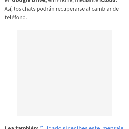
en
Google Drive;
en iPhone, mediante
iCloud.
Así, los chats podrán recuperarse al cambiar de
teléfono.
Lea también:
Cuidado si recibes este 'mensaje