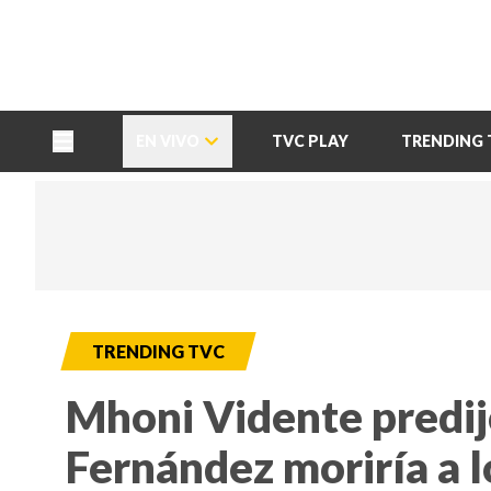
TU NOTA
DEPORTES TVC
HRN
EN VIVO
TVC PLAY
TRENDING 
TRENDING TVC
Mhoni Vidente predij
Fernández moriría a l