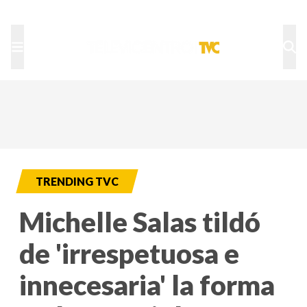
TU NOTA
DEPORTES TVC
HRN
TRENDING TVC
Michelle Salas tildó
de 'irrespetuosa e
innecesaria' la forma