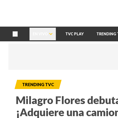
TU NOTA
DEPORTES TVC
HRN
EN VIVO
TVC PLAY
TRENDING 
TRENDING TVC
Milagro Flores debuta
¡Adquiere una camion