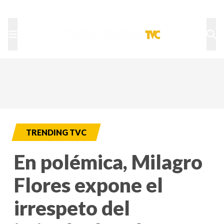
TU NOTA
DEPORTES TVC
HRN
TRENDING TVC
En polémica, Milagro
Flores expone el
irrespeto del