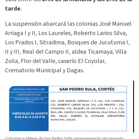
tarde
.
La suspensión abarcará las colonias José Manuel
Arriaga I y II, Los Laureles, Roberto Larios Silva,
Los Prados I, Sitradima, Bosques de Jucutuma I,
II y III, Real del Campo II, aldea Ticamaya, Villa
Zoila, Flor del Valle, caserío El Coyolar,
Crematorio Municipal y Dagas.
Colonias y aldeas de San Pedro Sula permanecerán sin energía