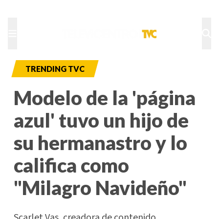
TU NOTA
DEPORTES TVC
HRN
TRENDING TVC
Modelo de la 'página
azul' tuvo un hijo de
su hermanastro y lo
califica como
"Milagro Navideño"
Scarlet Vas, creadora de contenido