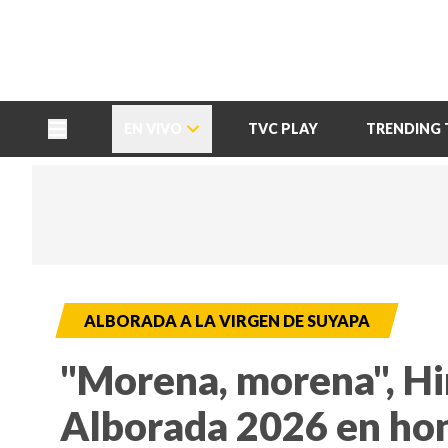
TU NOTA
DEPORTES TVC
HRN
EN VIVO
TVC PLAY
TRENDING 
ALBORADA A LA VIRGEN DE SUYAPA
"Morena, morena", Hi
Alborada 2026 en hon