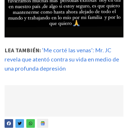
LEA TAMBIÉN:
‘Me corté las venas’: Mr. JC
revela que atentó contra su vida en medio de
una profunda depresión