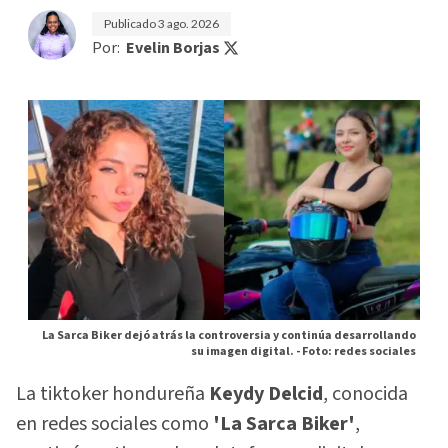
Publicado
3 ago. 2026
Por:
Evelin Borjas
La Sarca Biker dejó atrás la controversia y continúa desarrollando
su imagen digital. -
Foto: redes sociales
La tiktoker hondureña
Keydy Delcid
, conocida
en redes sociales como
'La Sarca Biker'
,