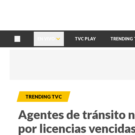
TU NOTA
DEPORTES TVC
HRN
EN VIVO
TVC PLAY
TRENDING 
TRENDING TVC
Agentes de tránsito 
por licencias vencida