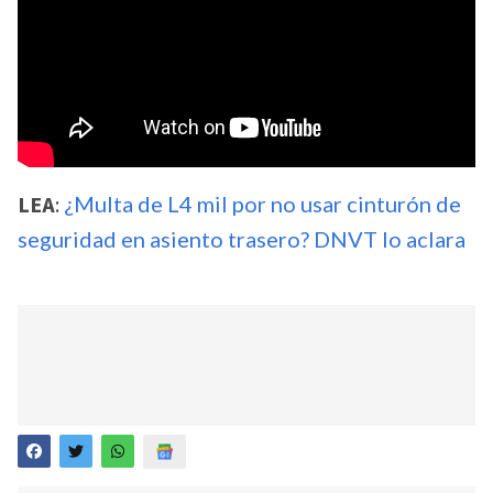
LEA
:
¿Multa de L4 mil por no usar cinturón de
seguridad en asiento trasero? DNVT lo aclara