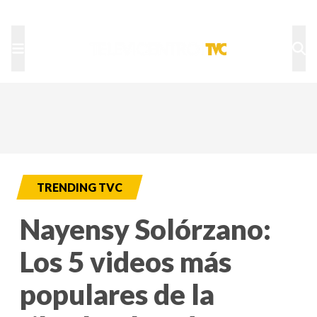
TU NOTA
DEPORTES TVC
HRN
TRENDING TVC
Nayensy Solórzano:
Los 5 videos más
populares de la