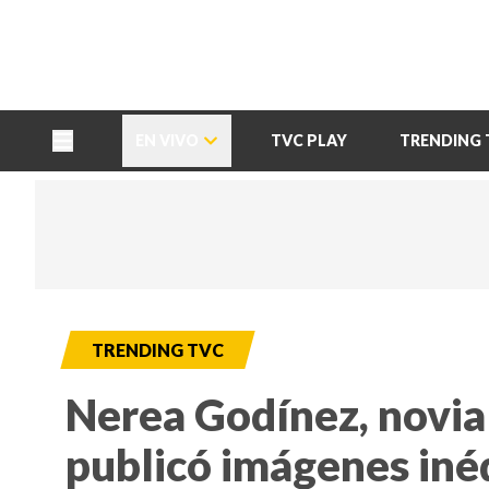
TU NOTA
DEPORTES TVC
HRN
EN VIVO
TVC PLAY
TRENDING 
TRENDING TVC
Nerea Godínez, novia
publicó imágenes inéd