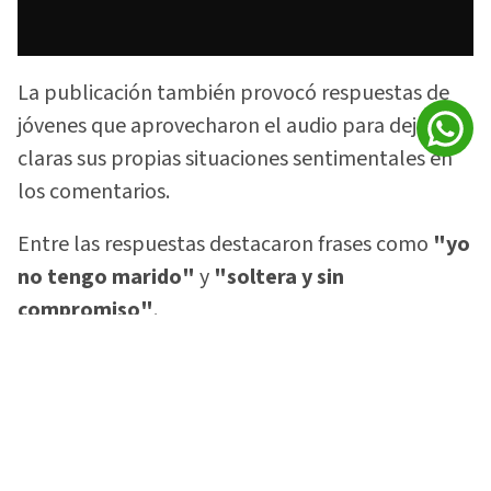
La publicación también provocó respuestas de
jóvenes que aprovecharon el audio para dejar
claras sus propias situaciones sentimentales en
los comentarios.
Entre las respuestas destacaron frases como
"yo
no tengo marido"
y
"soltera y sin
compromiso"
.
Lea también:
'Para gente aburrida': Majo
Ramírez causa revuelo tras revelar que no usa
WhatsApp