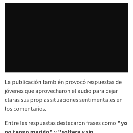
La publicación también provocó respuestas de
jóvenes que aprovecharon el audio para dejar
claras sus propias situaciones sentimentales en
los comentarios.
Entre las respuestas destacaron frases como
"yo
no tengo marido"
y
"soltera y sin