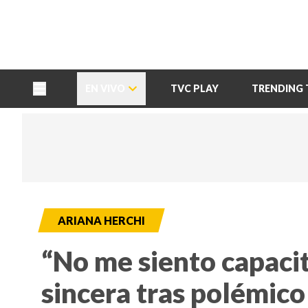
TU NOTA
DEPORTES TVC
HRN
EN VIVO
TVC PLAY
TRENDING 
ARIANA HERCHI
“No me siento capacit
sincera tras polémico