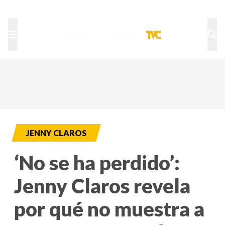
TU NOTA
DEPORTES TVC
HRN
JENNY CLAROS
‘No se ha perdido’:
Jenny Claros revela
por qué no muestra a