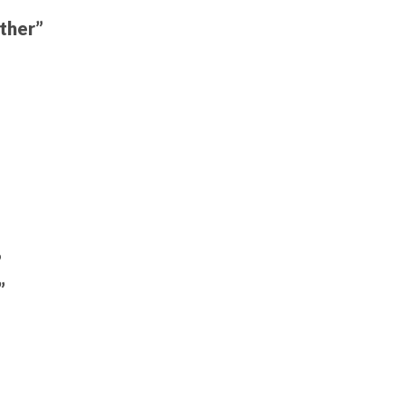
ther”
”
”