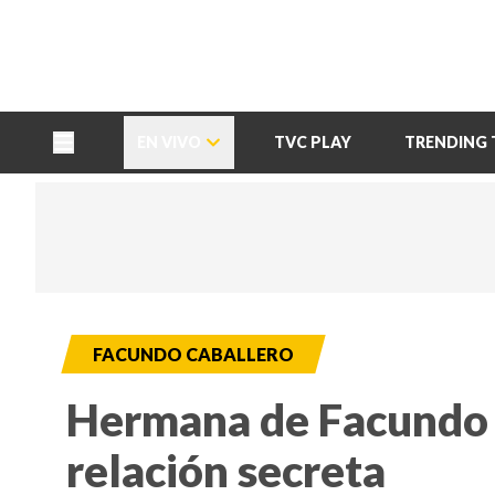
TU NOTA
DEPORTES TVC
HRN
EN VIVO
TVC PLAY
TRENDING 
FACUNDO CABALLERO
Hermana de Facundo 
relación secreta