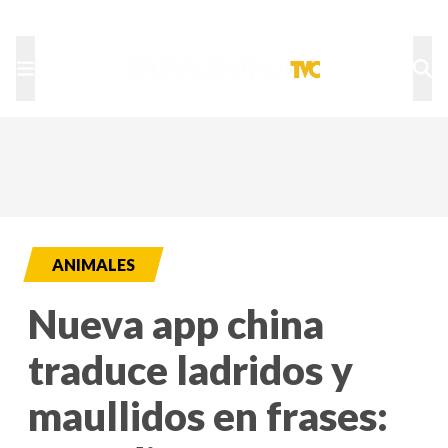
TU NOTA
DEPORTES TVC
HRN
ANIMALES
Nueva app china
traduce ladridos y
maullidos en frases: