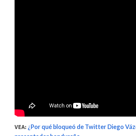
VEA:
¿Por qué bloqueó de Twitter Diego Váz