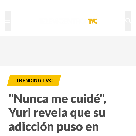
TU NOTA
DEPORTES TVC
HRN
TRENDING TVC
"Nunca me cuidé",
Yuri revela que su
adicción puso en