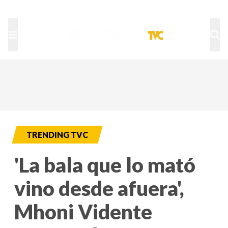
TU NOTA
DEPORTES TVC
HRN
TRENDING TVC
'La bala que lo mató
vino desde afuera',
Mhoni Vidente