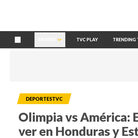
TU NOTA
DEPORTES TVC
HRN
EN VIVO
TVC PLAY
TRENDING 
DEPORTESTVC
Olimpia vs América: 
ver en Honduras y Es