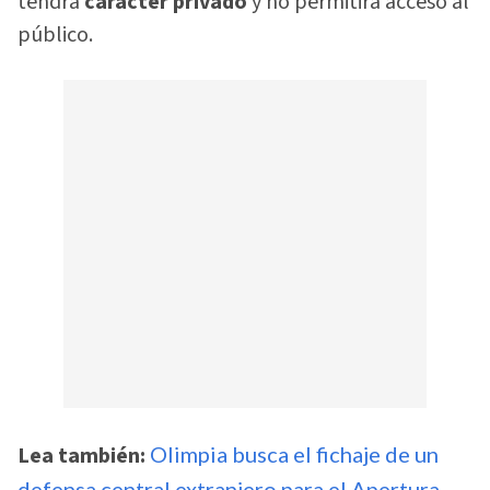
tendrá
carácter privado
y no permitirá acceso al
público.
Lea también:
Olimpia busca el fichaje de un
defensa central extranjero para el Apertura