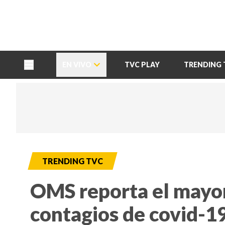
TU NOTA
DEPORTES TVC
HRN
EN VIVO
TVC PLAY
TRENDING 
TRENDING TVC
OMS reporta el mayo
contagios de covid-19