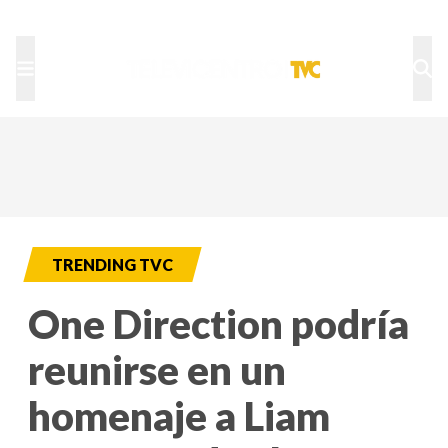
TU NOTA
DEPORTES TVC
HRN
TRENDING TVC
One Direction podría
reunirse en un
homenaje a Liam