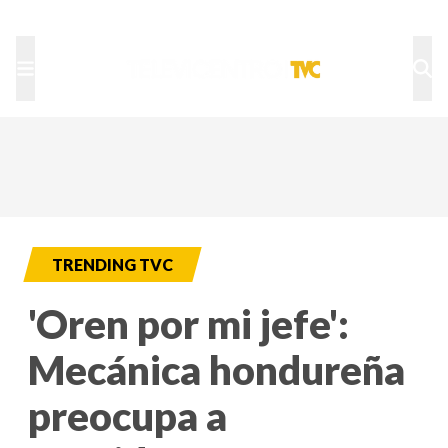
TU NOTA
DEPORTES TVC
HRN
TRENDING TVC
'Oren por mi jefe':
Mecánica hondureña
preocupa a