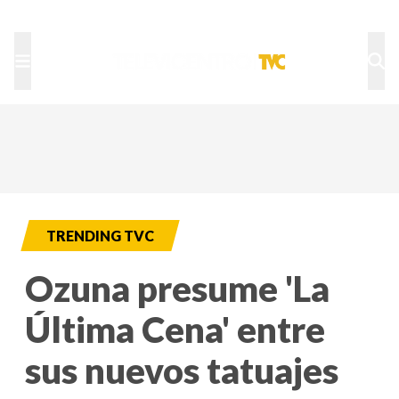
TU NOTA
DEPORTES TVC
HRN
TRENDING TVC
Ozuna presume 'La
Última Cena' entre
sus nuevos tatuajes