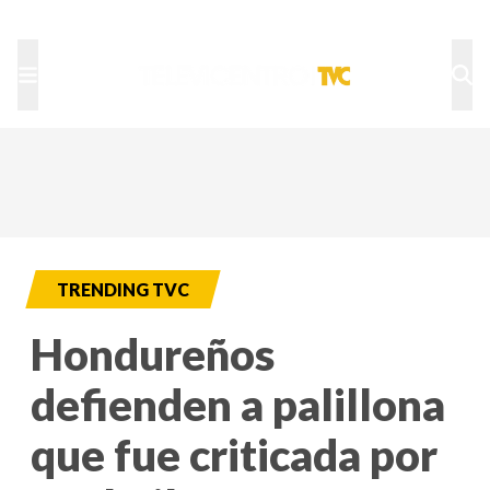
TU NOTA
DEPORTES TVC
HRN
TRENDING TVC
Hondureños
defienden a palillona
que fue criticada por