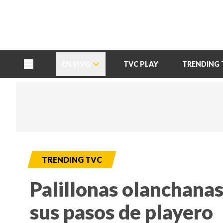
TU NOTA
DEPORTES TVC
HRN
EN VIVO
TVC PLAY
TRENDING 
TRENDING TVC
Palillonas olanchanas
sus pasos de playero