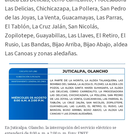
Las Delicias, Chichicazapa, La Pollera, San Pedro
de las Joyas, La Venta, Guacamayas, Las Parras,
El Tablón, La Cruz Jalán, San Nicolás,
Zopilotepe, Guayabillas, Las Llaves, El Retiro, El
Rusio, Las Bandas, Bijao Arriba, Bijao Abajo, aldea
Las Canoas y zonas aledañas.
En Juticalpa, Olancho, la interrupción del servicio eléctrico se
extenderá de 8:00 a. m. a 2:00 p. m. Foto: ENEE