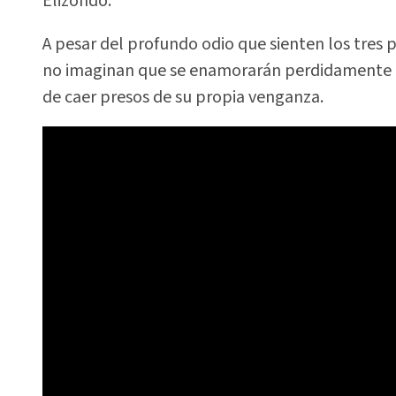
Elizondo.
A pesar del profundo odio que sienten los tres p
no imaginan que se enamorarán perdidamente de
de caer presos de su propia venganza.