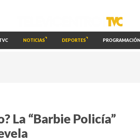
TVC
NOTICIAS
DEPORTES
PROGRAMACIÓ
o? La “Barbie Policía”
evela