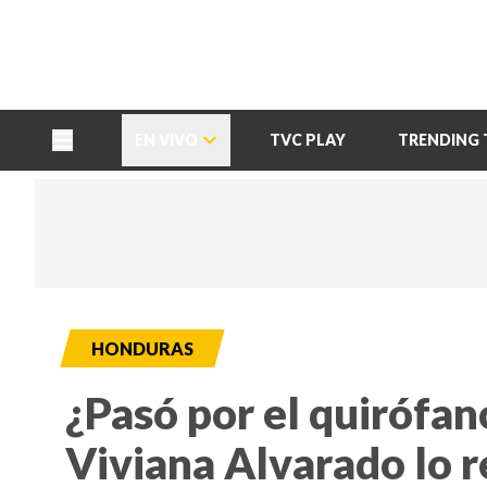
TU NOTA
DEPORTES TVC
HRN
EN VIVO
TVC PLAY
TRENDING 
HONDURAS
¿Pasó por el quirófan
Viviana Alvarado lo r