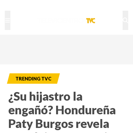
TU NOTA
DEPORTES TVC
HRN
TRENDING TVC
¿Su hijastro la
engañó? Hondureña
Paty Burgos revela