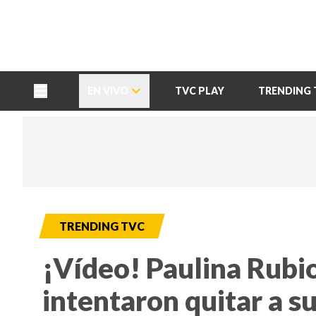
TU NOTA
DEPORTES TVC
HRN
EN VIVO
TVC PLAY
TRENDING 
TRENDING TVC
¡Vídeo! Paulina Rubi
intentaron quitar a su