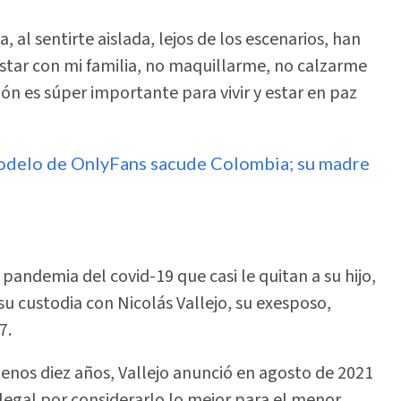
 al sentirte aislada, lejos de los escenarios, han
Estar con mi familia, no maquillarme, no calzarme
ión es súper importante para vivir y estar en paz
odelo de OnlyFans sacude Colombia; su madre
pandemia del covid-19 que casi le quitan a su hijo,
u custodia con Nicolás Vallejo, su exesposo,
7.
enos diez años, Vallejo anunció en agosto de 2021
legal por considerarlo lo mejor para el menor.