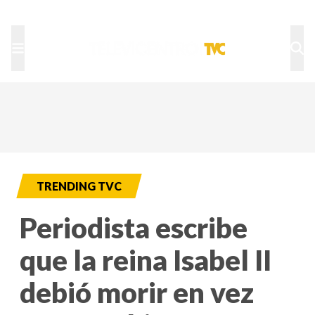
TU NOTA
DEPORTES TVC
HRN
TRENDING TVC
Periodista escribe
que la reina Isabel II
debió morir en vez