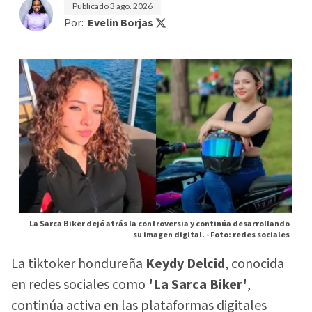
Publicado
3 ago. 2026
Por:
Evelin Borjas
La Sarca Biker dejó atrás la controversia y continúa desarrollando
su imagen digital. -
Foto: redes sociales
La tiktoker hondureña
Keydy Delcid
, conocida
en redes sociales como
'La Sarca Biker'
,
continúa activa en las plataformas digitales