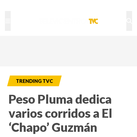
TU NOTA
DEPORTES TVC
HRN
TRENDING TVC
Peso Pluma dedica
varios corridos a El
‘Chapo’ Guzmán